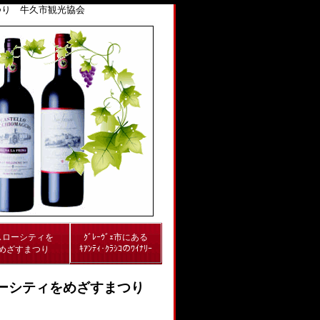
つり 牛久市観光協会
スローシティを
ｸﾞﾚｰｳﾞｪ市にある
ｷｱﾝﾃｨ･ｸﾗｼｺのﾜｲﾅﾘｰ
めざすまつり
ローシティをめざすまつり