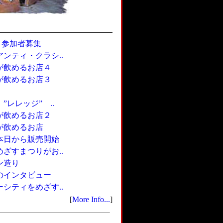
り参加者募集
ンティ・クラシ..
が飲めるお店４
が飲めるお店３
レレッジ” ..
が飲めるお店２
が飲めるお店
本日から販売開始
ざすまつりがお..
ン造り
のインタビュー
シティをめざす..
[
More Info...
]