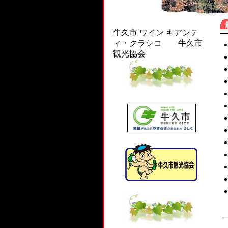
牛久市 ワイン キアンテ
ィ・クラシコ 牛久市
観光協会