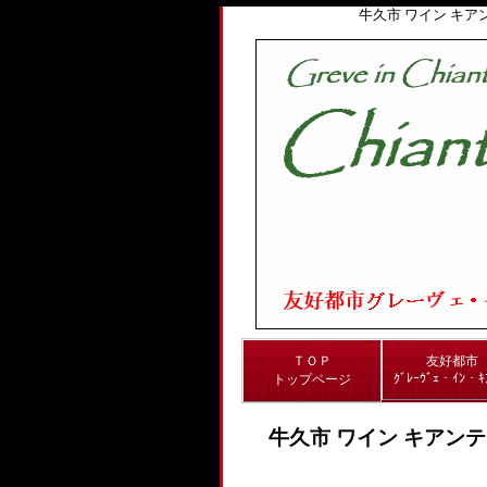
牛久市 ワイン キ
ＴＯＰ
友好都市
ｸﾞﾚｰｳﾞｪ・ｲﾝ・ｷ
トップページ
牛久市 ワイン キアン